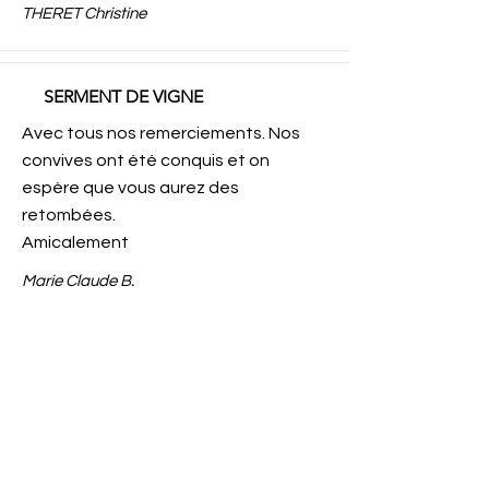
THERET Christine
SERMENT DE VIGNE
Avec tous nos remerciements. Nos
convives ont été conquis et on
espère que vous aurez des
retombées.
Amicalement
Marie Claude B.
BALADE EN PATRIMOINE
Une belle journée conviviale et pleine
de joie. Malgré le mauvais temps, le
public était au rendez-vous. Merci à
tous pour votre implication et