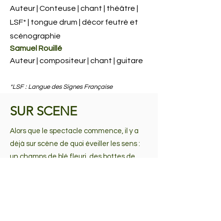
Auteur | Conteuse | chant | théâtre |
LSF* | tongue drum | décor feutré et
scénographie
Samuel Rouillé
Auteur | compositeur | chant | guitare
*LSF : Langue des Signes Française
SUR SCENE
Alors que le spectacle commence, il y a
déjà sur scène de quoi éveiller les sens :
un champs de blé fleuri, des bottes de
paille, des sacs de grains. L'histoire qui se
dévoile sur scène, , vous invite à suivre les
aventures d'un bonhomme de paille qui
rêve de découvrir le monde qui l'entoure.
Le jeune spectateur s'envole avec